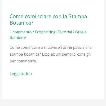
con
le
Come cominciare con la Stampa
paste
Botanica?
coloranti
naturali
1 commento
/
Ecoprinting
,
Tutorial
/
Grazia
Bambino
Come cominciare a muovere i primi passi nella
stampa botanica? Ecco alcuni semplici consigli
per cominciare.
Come
Leggi tutto »
cominciare
con
la
Stampa