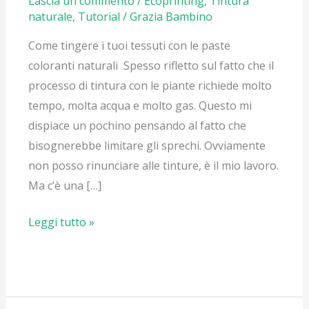
Lascia un commento
/
Ecoprinting
,
Tintura
naturale
,
Tutorial
/
Grazia Bambino
Come tingere i tuoi tessuti con le paste
coloranti naturali Spesso rifletto sul fatto che il
processo di tintura con le piante richiede molto
tempo, molta acqua e molto gas. Questo mi
dispiace un pochino pensando al fatto che
bisognerebbe limitare gli sprechi. Ovviamente
non posso rinunciare alle tinture, è il mio lavoro.
Ma c’è una […]
Come
Leggi tutto »
tingere
i
tuoi
tessuti