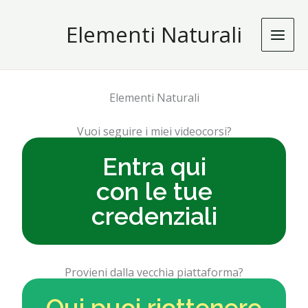
Vai
Elementi Naturali
al
contenuto
Elementi Naturali
Vuoi seguire i miei videocorsi?
Entra qui
con le tue
credenziali
Provieni dalla vecchia piattaforma?
Qui puoi riottenere