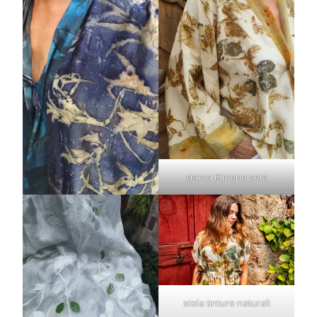
giacca Kimono seta
stola tinture naturali