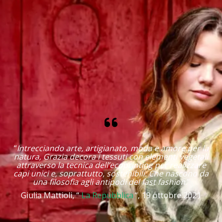
“
Intrecciando arte, artigianato, moda e amore per la
natura, Grazia decora i tessuti con elementi vegetali
attraverso la tecnica dell’ecoprinting per realizzare
capi unici e, soprattutto, sostenibili. Che nascono da
una
filosofia agli antipodi del fast fashion
.”
Giulia Mattioli, “
La Repubblica
“, 19 ottobre 2021