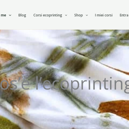
i me
Blog
Corsi ecoprinting
Shop
I miei corsi
Entra
os’è l’ecoprintin