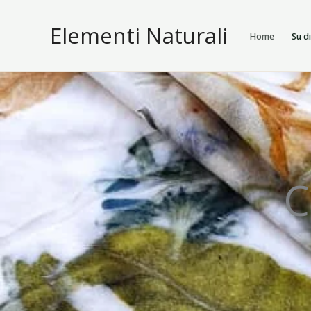
Vai
Elementi Naturali
al
Home
Su d
contenuto
C