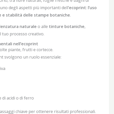
o, tra fibre naturali, foglie fresche e bagni di
 uno degli aspetti più importanti dell’
ecoprint
:
l’uso
ne e stabilità delle stampe botaniche
.
enzatura naturale
o alle
tinture botaniche
,
l tuo processo creativo.
entali nell’ecoprint
lte piante, frutti e cortecce.
int svolgono un ruolo essenziale:
iva
 di acidi o di ferro
assaggi chiave per ottenere risultati professionali.