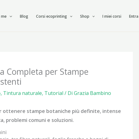
i me
Blog
Corsi ecoprinting
Shop
I miei corsi
Entra
da Completa per Stampe
stenti
o
,
Tintura naturale
,
Tutorial
/ Di
Grazia Bambino
er ottenere stampe botaniche più definite, intense
a, problemi comuni e soluzioni.
ini