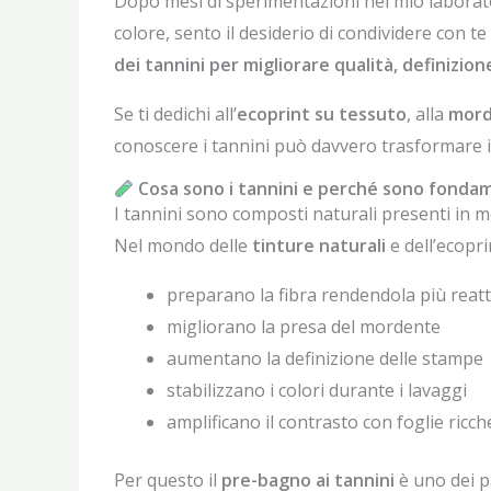
Dopo mesi di sperimentazioni nel mio laboratori
colore, sento il desiderio di condividere con te
dei tannini per migliorare qualità, definizio
Se ti dedichi all’
ecoprint su tessuto
, alla
mord
conoscere i tannini può davvero trasformare i
Cosa sono i tannini e perché sono fondam
I tannini sono composti naturali presenti in mo
Nel mondo delle
tinture naturali
e dell’ecopr
preparano la fibra rendendola più reatt
migliorano la presa del mordente
aumentano la definizione delle stampe
stabilizzano i colori durante i lavaggi
amplificano il contrasto con foglie ricche
Per questo il
pre-bagno ai tannini
è uno dei p