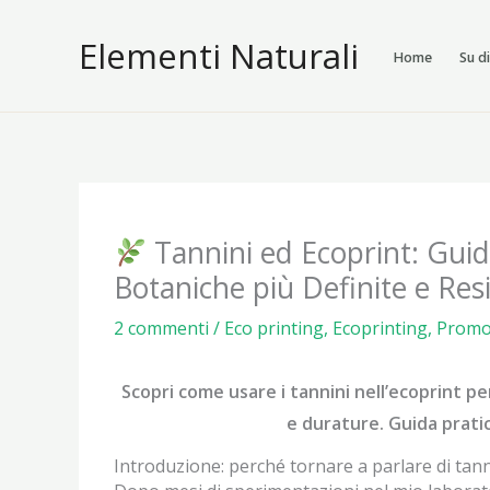
Vai
Elementi Naturali
al
Home
Su d
contenuto
Tannini ed Ecoprint: Gui
Botaniche più Definite e Resi
2 commenti
/
Eco printing
,
Ecoprinting
,
Prom
Scopri come usare i tannini nell’ecoprint p
e durature. Guida pratic
Introduzione: perché tornare a parlare di tann