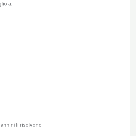
lio a:
annini li risolvono