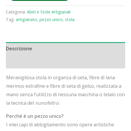
in
organza
Categoria:
Abiti e Stole Artigianali
di
Tag:
artigianato
,
pezzo unico
,
stola
seta
quantità
Descrizione
Informazioni aggiuntive
Meravigliosa stola in organza di seta, fibre di lana
merinos extrafine e fibre di seta di gelso, realizzata a
mano senza l’utilizzo di nessuna macchina o telaio con
la tecnica del
nunofeltro
.
Perché è un pezzo unico?
I miei capi di abbigliamento sono opere artistiche