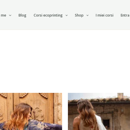
i me
Blog
Corsi ecoprinting
Shop
I miei corsi
Entra