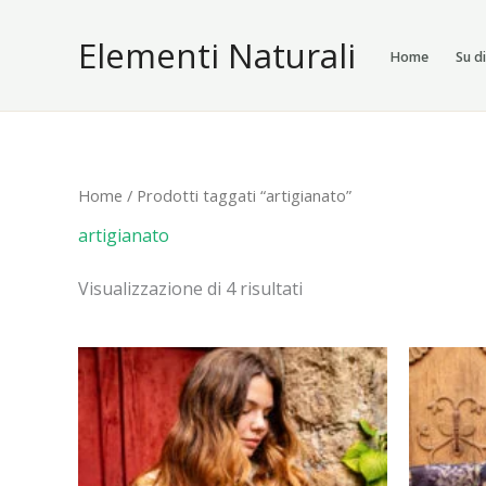
Vai
Elementi Naturali
al
Home
Su d
contenuto
Home
/ Prodotti taggati “artigianato”
artigianato
Visualizzazione di 4 risultati